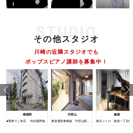
STUDIO
その他スタジオ
川崎の近隣スタジオでも
ポップスピアノ講師を募集中！
南浦和
代官山
銀座
1分
■電車でご来店 JR武蔵野線・京浜東北線南浦和駅下車 (約3分) ①JR南浦和駅の改札を出たら右（西口）へ進みます。 ②階段（またはエレベーター）で1階に下りると西口ロータリーに出ます。 ③右方向をロータリー沿いに歩き道なりに進みます。 ④南浦和駅西口交差点の横断歩道を渡ってすぐ右手にある建物がまるひろ南浦和店です。 ⑤エレベーターまたはエスカレーターで6Fまでお上がりください。 6Fにスタジオがございます。
東急電鉄東横線「代官山駅」北口徒歩３分