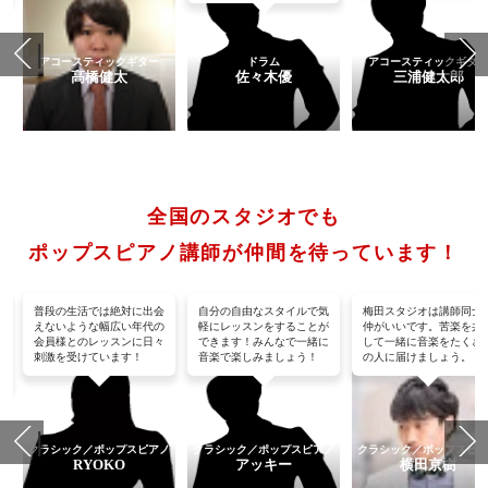
アコースティックギター
ドラム
アコースティックギタ
高橋健太
佐々木優
三浦健太郎
全国のスタジオでも
ポップスピアノ講師が仲間を待っています！
普段の生活では絶対に出会
自分の自由なスタイルで気
梅田スタジオは講師同士
さ
えないような幅広い年代の
軽にレッスンをすることが
仲がいいです。苦楽を共
せ
会員様とのレッスンに日々
できます！みんなで一緒に
して一緒に音楽をたくさ
ち
刺激を受けています！
音楽で楽しみましょう！
の人に届けましょう。
ノ
クラシック／ポップスピアノ
クラシック／ポップスピアノ
クラシック／ポップスピ
RYOKO
アッキー
横田京樹