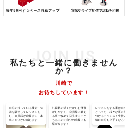
毎年50円ずつベース時給アップ
宣伝やライブ配信で活動を応援
JOIN US
私たちと一緒に働きません
か？
川崎で
お待ちしています！
る
自分の持っている技術・知
札幌駅の近くだからお仕事
レッスンをする事は自分
レ
識を駆使してレッスンを
がしやすく、会員様に教え
とっても、様々な事に気
し
し、会員様が成長する、本
る事で改めて発見すること
つけるチャンス！生徒と
じ
当にやりがい感じます
もあるので自分の成長にも
緒に自分も上手くなろう
繋がります！