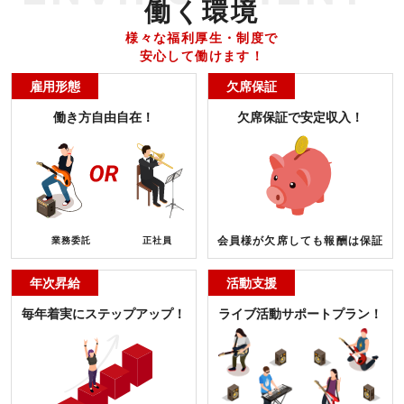
働く環境
様々な福利厚生・制度で
安心して働けます！
雇用形態
欠席保証
働き方自由自在！
欠席保証で安定収入！
会員様が欠席しても報酬は保証
業務委託
正社員
年次昇給
活動支援
毎年着実にステップアップ！
ライブ活動サポートプラン！