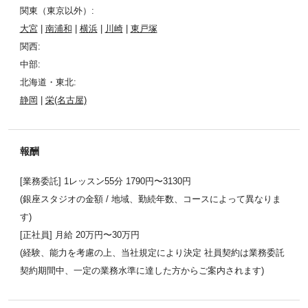
関東（東京以外）:
大宮
|
南浦和
|
横浜
|
川崎
|
東戸塚
関西:
中部:
北海道・東北:
静岡
|
栄(名古屋)
報酬
[業務委託] 1レッスン55分 1790円〜3130円
(銀座スタジオの金額 / 地域、勤続年数、コースによって異なりま
す)
[正社員] 月給 20万円〜30万円
(経験、能力を考慮の上、当社規定により決定 社員契約は業務委託
契約期間中、一定の業務水準に達した方からご案内されます)