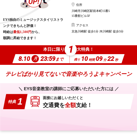
住所
川崎市川崎区駅前本町15番5
15番館ビル5F
EYS独自のミュージックスタイリストラ
アクセス
ンクできちんと評価！
京急川崎駅 徒歩1分 JR川崎駅 徒歩3分
時給は
最低1,500円
から、
順調に昇給できます！
1
本日に限り
大特典！
8.10
23:59
10
09
21
月
まで
残り
時間
分
秒
テレビばかり見てないで音楽やろうよキャンペーン
＼ EYS音楽教室の講師にご応募いただいた方には ／
面接にお越しいただくと
1
特典
交通費を
全額
支給！