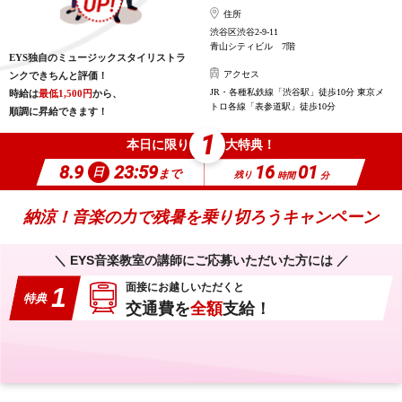
住所
渋谷区渋谷2-9-11
青山シティビル 7階
EYS独自のミュージックスタイリストラ
アクセス
ンクできちんと評価！
JR・各種私鉄線「渋谷駅」徒歩10分 東京メ
時給は
最低1,500円
から、
トロ各線「表参道駅」徒歩10分
順調に昇給できます！
1
本日に限り
大特典！
8.9
23:59
16
01
日
まで
残り
時間
分
納涼！音楽の力で残暑を乗り切ろうキャンペーン
＼ EYS音楽教室の講師にご応募いただいた方には ／
面接にお越しいただくと
1
特典
交通費を
全額
支給！