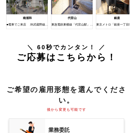
南浦和
代官山
銀座
1分
■電車でご来店 JR武蔵野線・京浜東北線南浦和駅下車 (約3分) ①JR南浦和駅の改札を出たら右（西口）へ進みます。 ②階段（またはエレベーター）で1階に下りると西口ロータリーに出ます。 ③右方向をロータリー沿いに歩き道なりに進みます。 ④南浦和駅西口交差点の横断歩道を渡ってすぐ右手にある建物がまるひろ南浦和店です。 ⑤エレベーターまたはエスカレーターで6Fまでお上がりください。 6Fにスタジオがございます。
東急電鉄東横線「代官山駅」北口徒歩３分
＼ 60秒でカンタン！ ／
ご応募はこちらから！
ご希望の雇用形態を選んでくださ
い。
後から変更も可能です
業務委託