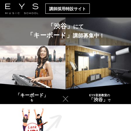
講師採用特設サイト
「渋谷」
にて
「キーボード」
講師募集中！
「キーボード」
EYS音楽教室の
「渋谷」
を
で