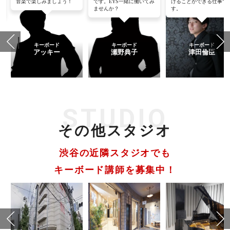
ち
音楽で楽しみましょう！
です。EYS一緒に働いてみ
けることができる仕事で
ませんか？
す。
キーボード
キーボード
キーボード
アッキー
瀬野典子
津田倫臣
STUDIO
その他スタジオ
渋谷の近隣スタジオでも
キーボード講師を募集中！