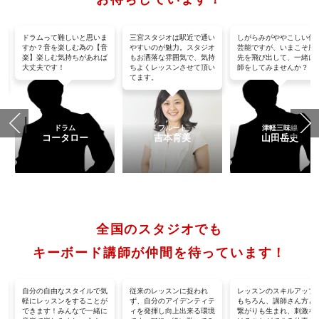
沢
ドラムって難しいと思いま
三宮スタジオは駅近で通い
しがらみがややこしい伝
た
すか？音を楽しむ為の【音
やすいのが魅力。スタジオ
芸能ですが、いまこそ所
楽】楽しむ気持ちがあれば
もお洒落な雰囲気で、気持
先を飛び出して、一緒に
名
大丈夫です！
ちよくレッスンさせて頂い
師をしてみませんか？
てます。
ドラム
フルート
津軽三味線
コータロー
吉本育美
山田岳史
全国のスタジオでも
キーボード講師が仲間を待っています！
自分の自由なスタイルで気
従来のレッスンに捉われ
レッスンのスキルアップ
さ
軽にレッスンをすることが
ず、自分のアイデンティテ
もちろん、講師さん方と
せ
できます！みんなで一緒に
ィを発揮し向上出来る環境
繋がりも生まれ、刺激を