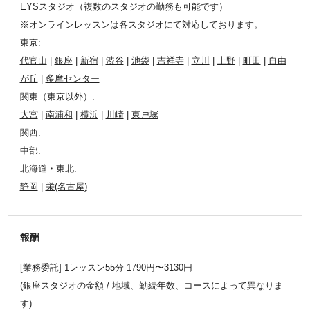
EYSスタジオ（複数のスタジオの勤務も可能です）
※オンラインレッスンは各スタジオにて対応しております。
東京:
代官山
|
銀座
|
新宿
|
渋谷
|
池袋
|
吉祥寺
|
立川
|
上野
|
町田
|
自由
が丘
|
多摩センター
関東（東京以外）:
大宮
|
南浦和
|
横浜
|
川崎
|
東戸塚
関西:
中部:
北海道・東北:
静岡
|
栄(名古屋)
報酬
[業務委託] 1レッスン55分 1790円〜3130円
(銀座スタジオの金額 / 地域、勤続年数、コースによって異なりま
す)