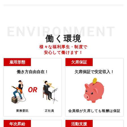
ENVIRONMENT
働く環境
様々な福利厚生・制度で
安心して働けます！
雇用形態
欠席保証
働き方自由自在！
欠席保証で安定収入！
会員様が欠席しても報酬は保証
業務委託
正社員
年次昇給
活動支援