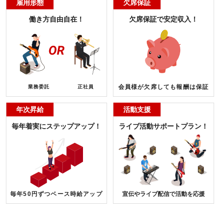
雇用形態
欠席保証
働き方自由自在！
欠席保証で安定収入！
会員様が欠席しても報酬は保証
業務委託
正社員
年次昇給
活動支援
毎年着実にステップアップ！
ライブ活動サポートプラン！
毎年50円ずつベース時給アップ
宣伝やライブ配信で活動を応援