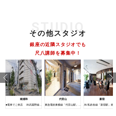
STUDIO
その他スタジオ
銀座の近隣スタジオでも
尺八講師を募集中！
南浦和
代官山
新宿
1分
■電車でご来店 JR武蔵野線・京浜東北線南浦和駅下車 (約3分) ①JR南浦和駅の改札を出たら右（西口）へ進みます。 ②階段（またはエレベーター）で1階に下りると西口ロータリーに出ます。 ③右方向をロータリー沿いに歩き道なりに進みます。 ④南浦和駅西口交差点の横断歩道を渡ってすぐ右手にある建物がまるひろ南浦和店です。 ⑤エレベーターまたはエスカレーターで6Fまでお上がりください。 6Fにスタジオがございます。
東急電鉄東横線「代官山駅」北口徒歩３分