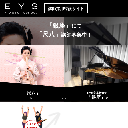
講師採用特設サイト
「銀座」
にて
「尺八」
講師募集中！
「尺八」
EYS音楽教室の
「銀座」
を
で