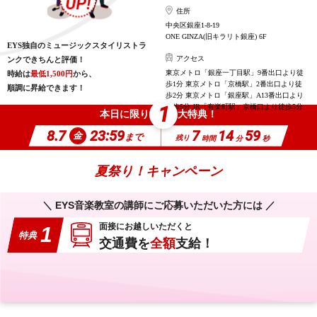
住所
中央区銀座1-8-19
ONE GINZA(旧キラリト銀座) 6F
EYS独自のミュージックスタイリストラ
アクセス
ンクできちんと評価！
東京メトロ「銀座一丁目駅」9番出口より徒
時給は
最低1,500円
から、
歩1分 東京メトロ「京橋駅」2番出口より徒
順調に昇給できます！
歩2分 東京メトロ「銀座駅」A13番出口より
1
徒歩5分 JR「有楽町駅」京橋口より徒歩5分
本日に限り
大特典！
8.7
23:59
7
14
58
金
まで
残り
時間
分
秒
夏祭り！キャンペーン
＼ EYS音楽教室の講師にご応募いただいた方には ／
面接にお越しいただくと
1
特典
交通費を
全額
支給！