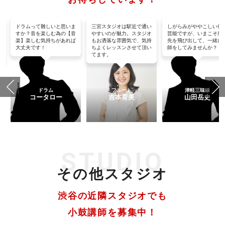
沢
ドラムって難しいと思いま
三宮スタジオは駅近で通い
しがらみがややこしい伝
た
すか？音を楽しむ為の【音
やすいのが魅力。スタジオ
芸能ですが、いまこそ所
楽】楽しむ気持ちがあれば
もお洒落な雰囲気で、気持
先を飛び出して、一緒に
名
大丈夫です！
ちよくレッスンさせて頂い
師をしてみませんか？
てます。
ドラム
フルート
津軽三味線
コータロー
吉本育美
山田岳史
STUDIO
その他スタジオ
渋谷の近隣スタジオでも
小鼓講師を募集中！