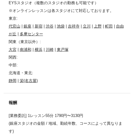
EYSスタジオ（複数のスタジオの勤務も可能です）
※オンラインレッスンは各スタジオにて対応しております。
東京:
代官山
|
銀座
|
新宿
|
渋谷
|
池袋
|
吉祥寺
|
立川
|
上野
|
町田
|
自由
が丘
|
多摩センター
関東（東京以外）:
大宮
|
南浦和
|
横浜
|
川崎
|
東戸塚
関西:
中部:
北海道・東北:
静岡
|
栄(名古屋)
報酬
[業務委託] 1レッスン55分 1790円〜3130円
(銀座スタジオの金額 / 地域、勤続年数、コースによって異なりま
す)