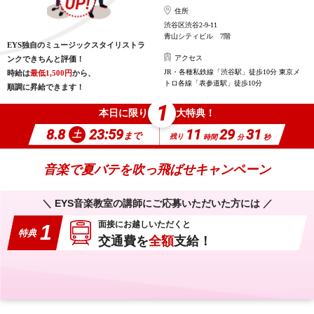
住所
渋谷区渋谷2-9-11
青山シティビル 7階
EYS独自のミュージックスタイリストラ
アクセス
ンクできちんと評価！
JR・各種私鉄線「渋谷駅」徒歩10分 東京メ
時給は
最低1,500円
から、
トロ各線「表参道駅」徒歩10分
順調に昇給できます！
1
本日に限り
大特典！
8.8
23:59
11
29
30
土
まで
残り
時間
分
秒
音楽で夏バテを吹っ飛ばせキャンペーン
＼ EYS音楽教室の講師にご応募いただいた方には ／
面接にお越しいただくと
1
特典
交通費を
全額
支給！