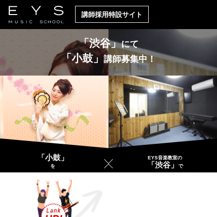
講師採用特設サイト
「渋谷」
にて
「小鼓」
講師募集中！
「小鼓」
EYS音楽教室の
「渋谷」
を
で