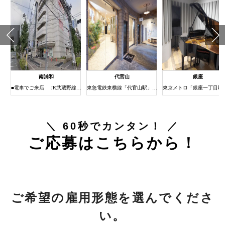
南浦和
代官山
銀座
1分
■電車でご来店 JR武蔵野線・京浜東北線南浦和駅下車 (約3分) ①JR南浦和駅の改札を出たら右（西口）へ進みます。 ②階段（またはエレベーター）で1階に下りると西口ロータリーに出ます。 ③右方向をロータリー沿いに歩き道なりに進みます。 ④南浦和駅西口交差点の横断歩道を渡ってすぐ右手にある建物がまるひろ南浦和店です。 ⑤エレベーターまたはエスカレーターで6Fまでお上がりください。 6Fにスタジオがございます。
東急電鉄東横線「代官山駅」北口徒歩３分
＼ 60秒でカンタン！ ／
ご応募はこちらから！
ご希望の雇用形態を選んでくださ
い。