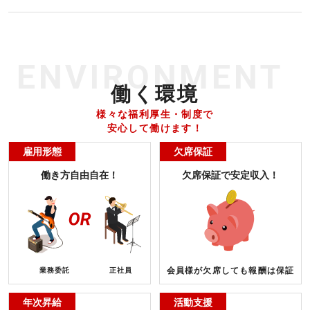
ENVIRONMENT
働く環境
様々な福利厚生・制度で
安心して働けます！
雇用形態
欠席保証
働き方自由自在！
欠席保証で安定収入！
会員様が欠席しても報酬は保証
業務委託
正社員
年次昇給
活動支援