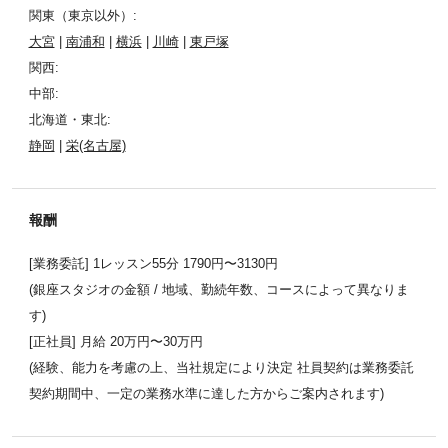
関東（東京以外）:
大宮
|
南浦和
|
横浜
|
川崎
|
東戸塚
関西:
中部:
北海道・東北:
静岡
|
栄(名古屋)
報酬
[業務委託] 1レッスン55分 1790円〜3130円
(銀座スタジオの金額 / 地域、勤続年数、コースによって異なりま
す)
[正社員] 月給 20万円〜30万円
(経験、能力を考慮の上、当社規定により決定 社員契約は業務委託
契約期間中、一定の業務水準に達した方からご案内されます)