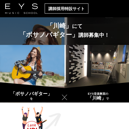
講師採用特設サイト
「川崎」
にて
「ボサノバギター」
講師募集中！
「ボサノバギター」
EYS音楽教室の
「川崎」
を
で