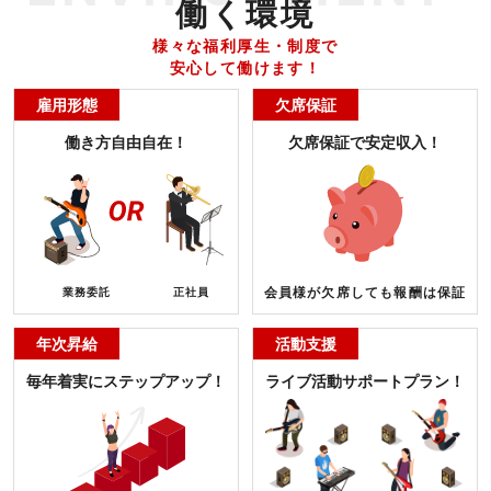
働く環境
様々な福利厚生・制度で
安心して働けます！
雇用形態
欠席保証
働き方自由自在！
欠席保証で安定収入！
会員様が欠席しても報酬は保証
業務委託
正社員
年次昇給
活動支援
毎年着実にステップアップ！
ライブ活動サポートプラン！