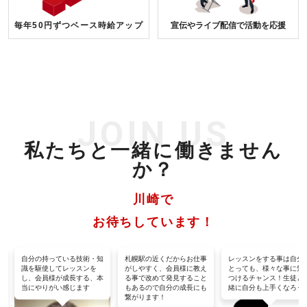
毎年50円ずつベース時給アップ
宣伝やライブ配信で活動を応援
JOIN US
私たちと一緒に働きません
か？
川崎で
お待ちしています！
る
自分の持っている技術・知
札幌駅の近くだからお仕事
レッスンをする事は自分
レ
識を駆使してレッスンを
がしやすく、会員様に教え
とっても、様々な事に気
し
し、会員様が成長する、本
る事で改めて発見すること
つけるチャンス！生徒と
じ
当にやりがい感じます
もあるので自分の成長にも
緒に自分も上手くなろう
繋がります！