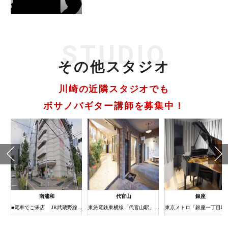
STUDIO
その他スタジオ
川崎の近隣スタジオでも
ボサノバギター講師を募集中！
南浦和
代官山
銀座
1分
■電車でご来店 JR武蔵野線・京浜東北線南浦和駅下車 (約3分) ①JR南浦和駅の改札を出たら右（西口）へ進みます。 ②階段（またはエレベーター）で1階に下りると西口ロータリーに出ます。 ③右方向をロータリー沿いに歩き道なりに進みます。 ④南浦和駅西口交差点の横断歩道を渡ってすぐ右手にある建物がまるひろ南浦和店です。 ⑤エレベーターまたはエスカレーターで6Fまでお上がりください。 6Fにスタジオがございます。
東急電鉄東横線「代官山駅」北口徒歩３分