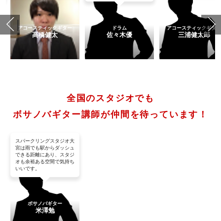
アコースティックギター
ドラム
アコースティックギタ
高橋健太
佐々木優
三浦健太郎
全国のスタジオでも
ボサノバギター講師が仲間を待っています！
スパークリングスタジオ大
宮は雨でも駅からダッシュ
できる距離にあり、スタジ
オも余裕ある空間で気持ち
いいです。
ボサノバギター
米澤勉