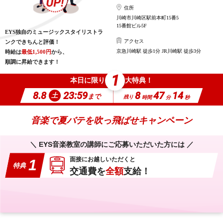
住所
川崎市川崎区駅前本町15番5
15番館ビル5F
EYS独自のミュージックスタイリストラ
アクセス
ンクできちんと評価！
京急川崎駅 徒歩1分 JR川崎駅 徒歩3分
時給は
最低1,500円
から、
順調に昇給できます！
1
本日に限り
大特典！
8.8
23:59
8
47
13
土
まで
残り
時間
分
秒
音楽で夏バテを吹っ飛ばせキャンペーン
＼ EYS音楽教室の講師にご応募いただいた方には ／
面接にお越しいただくと
1
特典
交通費を
全額
支給！