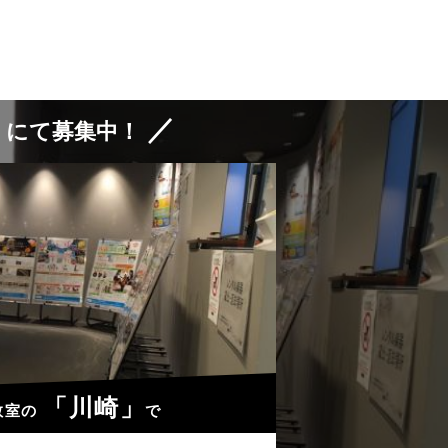
」
／
にて募集中！
「川崎」
教室の
で