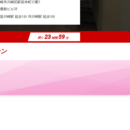
崎市川崎区駅前本町15番5
5番館ビル5F
急川崎駅 徒歩1分 JR川崎駅 徒歩3分
23
59
残り
時間
分
ーン