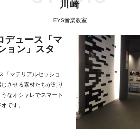
川崎
EYS音楽教室
ロデュース「マ
ション」スタ
ス「マテリアルセッショ
感じさせる素材たちが創り
ようなオシャレでスマート
ジオです。