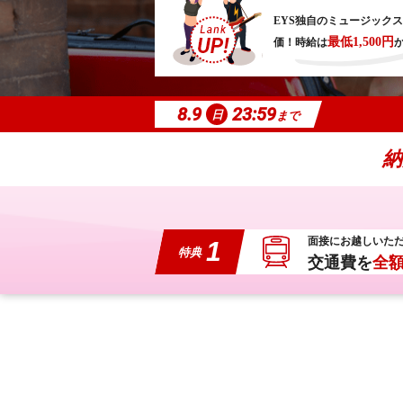
EYS独自のミュージック
最低1,500円
価！
時給は
8.9
23:59
日
まで
納
面接にお越しいた
1
特典
交通費を
全