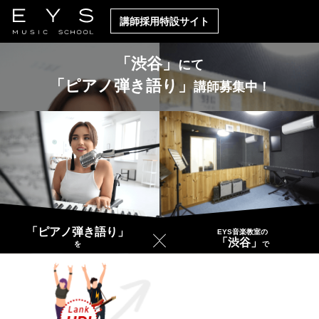
講師採用特設サイト
「渋谷」
にて
「ピアノ弾き語り」
講師募集中！
「ピアノ弾き語り」
EYS音楽教室の
「渋谷」
を
で