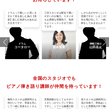
沢
ドラムって難しいと思いま
三宮スタジオは駅近で通い
しがらみがややこしい伝
た
すか？音を楽しむ為の【音
やすいのが魅力。スタジオ
芸能ですが、いまこそ所
楽】楽しむ気持ちがあれば
もお洒落な雰囲気で、気持
先を飛び出して、一緒に
名
大丈夫です！
ちよくレッスンさせて頂い
師をしてみませんか？
てます。
ドラム
フルート
津軽三味線
コータロー
吉本育美
山田岳史
全国のスタジオでも
ピアノ弾き語り講師が仲間を待っています！
も
梅田スタジオは講師同士も
営業経験がなくてもサポー
栄スタジオは講師同士の
・
仲がいいです。苦楽を共に
トがしっかりしていて安心
流が活発で、和気あいあ
に
して一緒に音楽をたくさん
ですし、シフトも融通が効
とした雰囲気の中で働け