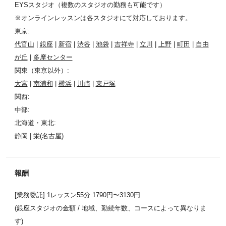
EYSスタジオ（複数のスタジオの勤務も可能です）
※オンラインレッスンは各スタジオにて対応しております。
東京:
代官山
|
銀座
|
新宿
|
渋谷
|
池袋
|
吉祥寺
|
立川
|
上野
|
町田
|
自由
が丘
|
多摩センター
関東（東京以外）:
大宮
|
南浦和
|
横浜
|
川崎
|
東戸塚
関西:
中部:
北海道・東北:
静岡
|
栄(名古屋)
報酬
[業務委託] 1レッスン55分 1790円〜3130円
(銀座スタジオの金額 / 地域、勤続年数、コースによって異なりま
す)