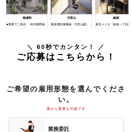
南浦和
代官山
銀座
1分
■電車でご来店 JR武蔵野線・京浜東北線南浦和駅下車 (約3分) ①JR南浦和駅の改札を出たら右（西口）へ進みます。 ②階段（またはエレベーター）で1階に下りると西口ロータリーに出ます。 ③右方向をロータリー沿いに歩き道なりに進みます。 ④南浦和駅西口交差点の横断歩道を渡ってすぐ右手にある建物がまるひろ南浦和店です。 ⑤エレベーターまたはエスカレーターで6Fまでお上がりください。 6Fにスタジオがございます。
東急電鉄東横線「代官山駅」北口徒歩３分
＼ 60秒でカンタン！ ／
ご応募はこちらから！
ご希望の雇用形態を選んでくださ
い。
後から変更も可能です
業務委託