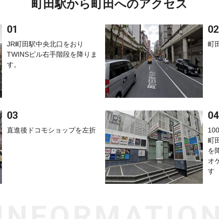
町田駅から町田へのアクセス
JR町田駅中央北口をおり
町
TWINSビル右手階段を降りま
す。
直進後ドコモショップを左折
10
町
を
オ
す
INFORMATIO