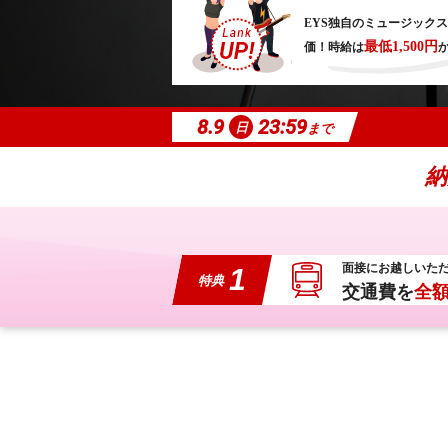
EYS独自のミュージック
最低1,500円
価！
時給は
8.9
23:59
日
まで
納
面接にお越しいた
1
特典
交通費を
全