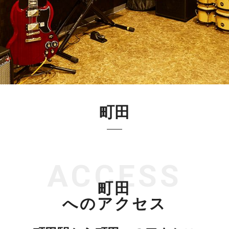
町田
ACCESS
町田
へのアクセス