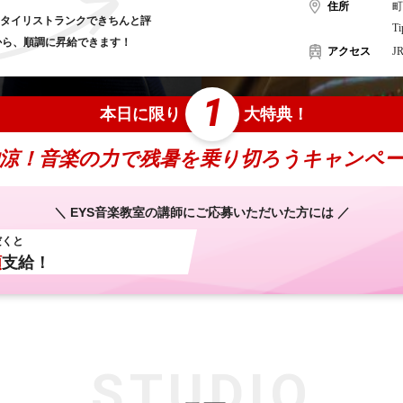
住所
町
スタイリストランクできちんと評
T
から、
順調に昇給できます！
アクセス
J
1
本日に限り
大特典！
涼！音楽の力で残暑を乗り切ろうキャンペ
＼ EYS音楽教室の講師にご応募いただいた方には ／
だくと
額
支給！
STUDIO