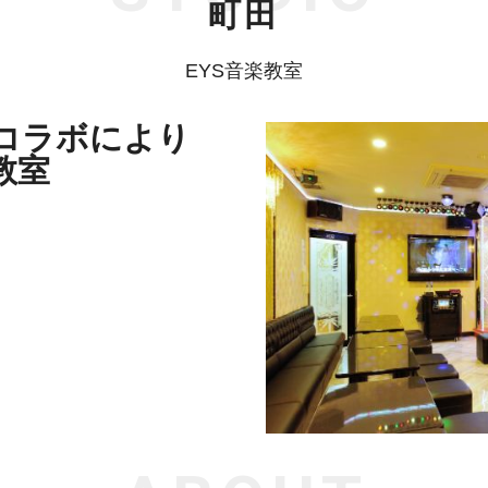
町田
EYS音楽教室
コラボにより
教室