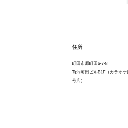
住所
町田市原町田6-7-8
Tip's町田ビルB1F（カラオ
号店）