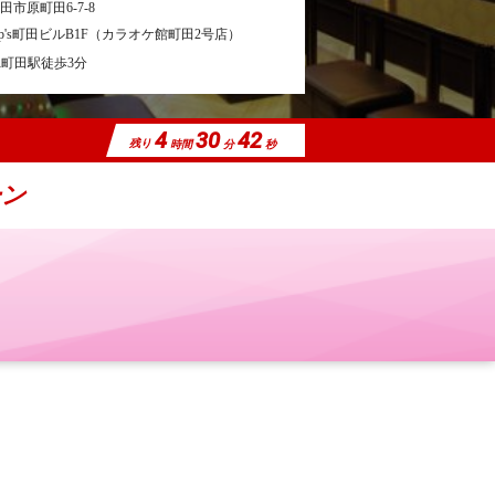
田市原町田6-7-8
ip's町田ビルB1F（カラオケ館町田2号店）
R町田駅徒歩3分
4
30
40
残り
時間
分
秒
ーン