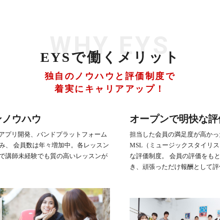
WHY EYS
EYSで働くメリット
独自のノウハウと評価制度で
着実にキャリアアップ！
ンノウハウ
オープンで明快な評
習アプリ開発、バンドプラットフォーム
担当した会員の満足度が高かっ
み、 会員数は年々増加中。各レッスン
MSL（ミュージックスタイリ
で講師未経験でも質の高いレッスンが
な評価制度。 会員の評価をも
き、頑張っただけ報酬として評