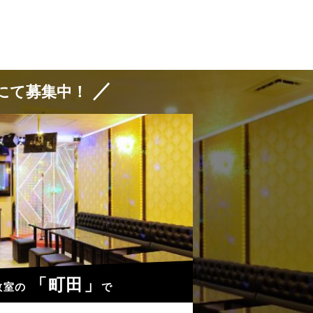
／
にて募集中！
「町田」
教室の
で