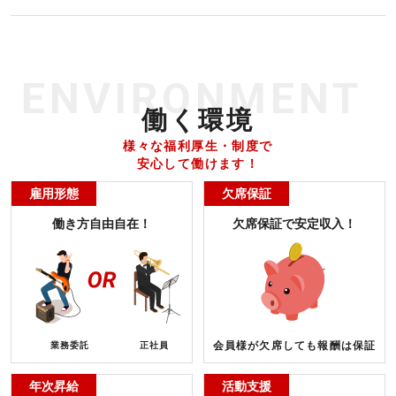
ENVIRONMENT
働く環境
様々な福利厚生・制度で
安心して働けます！
雇用形態
欠席保証
働き方自由自在！
欠席保証で安定収入！
会員様が欠席しても報酬は保証
業務委託
正社員
年次昇給
活動支援