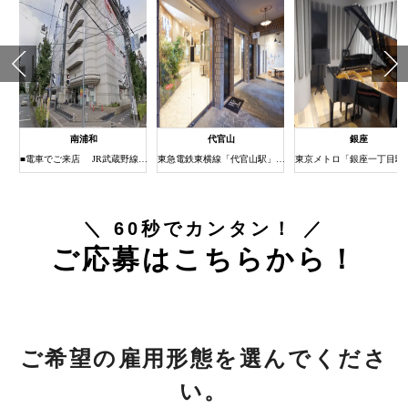
南浦和
代官山
銀座
1分
■電車でご来店 JR武蔵野線・京浜東北線南浦和駅下車 (約3分) ①JR南浦和駅の改札を出たら右（西口）へ進みます。 ②階段（またはエレベーター）で1階に下りると西口ロータリーに出ます。 ③右方向をロータリー沿いに歩き道なりに進みます。 ④南浦和駅西口交差点の横断歩道を渡ってすぐ右手にある建物がまるひろ南浦和店です。 ⑤エレベーターまたはエスカレーターで6Fまでお上がりください。 6Fにスタジオがございます。
東急電鉄東横線「代官山駅」北口徒歩３分
＼ 60秒でカンタン！ ／
ご応募はこちらから！
ご希望の雇用形態を選んでくださ
い。