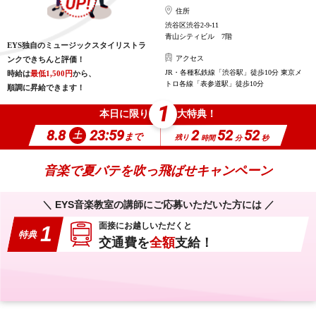
住所
渋谷区渋谷2-9-11
青山シティビル 7階
EYS独自のミュージックスタイリストラ
アクセス
ンクできちんと評価！
JR・各種私鉄線「渋谷駅」徒歩10分 東京メ
時給は
最低1,500円
から、
トロ各線「表参道駅」徒歩10分
順調に昇給できます！
1
本日に限り
大特典！
8.8
23:59
2
52
51
土
まで
残り
時間
分
秒
音楽で夏バテを吹っ飛ばせキャンペーン
＼ EYS音楽教室の講師にご応募いただいた方には ／
面接にお越しいただくと
1
特典
交通費を
全額
支給！