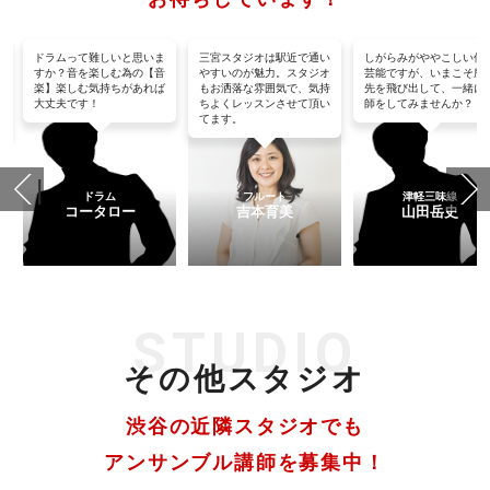
沢
ドラムって難しいと思いま
三宮スタジオは駅近で通い
しがらみがややこしい伝
た
すか？音を楽しむ為の【音
やすいのが魅力。スタジオ
芸能ですが、いまこそ所
楽】楽しむ気持ちがあれば
もお洒落な雰囲気で、気持
先を飛び出して、一緒に
名
大丈夫です！
ちよくレッスンさせて頂い
師をしてみませんか？
てます。
ドラム
フルート
津軽三味線
コータロー
吉本育美
山田岳史
STUDIO
その他スタジオ
渋谷の近隣スタジオでも
アンサンブル講師を募集中！