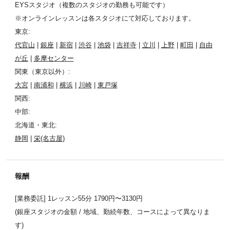
EYSスタジオ（複数のスタジオの勤務も可能です）
※オンラインレッスンは各スタジオにて対応しております。
東京:
代官山
|
銀座
|
新宿
|
渋谷
|
池袋
|
吉祥寺
|
立川
|
上野
|
町田
|
自由
が丘
|
多摩センター
関東（東京以外）:
大宮
|
南浦和
|
横浜
|
川崎
|
東戸塚
関西:
中部:
北海道・東北:
静岡
|
栄(名古屋)
報酬
[業務委託] 1レッスン55分 1790円〜3130円
(銀座スタジオの金額 / 地域、勤続年数、コースによって異なりま
す)