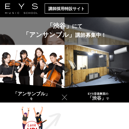
講師採用特設サイト
「渋谷」
にて
「アンサンブル」
講師募集中！
「アンサンブル」
EYS音楽教室の
「渋谷」
を
で