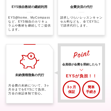
EYS独自教材の継続利用
会費決済の代行
EYS@home、MyCompass
請求しづらいレッスンキャン
など、EYS独自のカリキュ
セル料なども、全てEYSに
ラムや教材を継続してご提供
で請求代行します。
します。
会員様が
会費を滞納したら？
未納債権徴集の代行
EYSが負担！！
月会費の未納について、3ヶ
3ヶ月
簡単
月分までをEYSにて負担。
保証
手続き
万全の保証体制で安心。