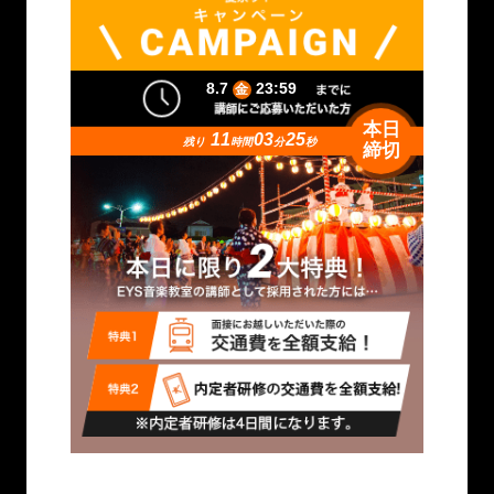
8.7
23:59
金
本日
11
03
23
残り
時間
分
秒
締切