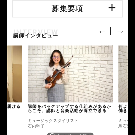
募集要項
INTERVIEW
講師インタビュー
を見届ける
講師をバックアップする仕組みがあるか
何より
らこそ、講師と音楽活動が両立できる
働き方
ミュージックスタイリスト
ミュー
石内幹子
鳥石遼