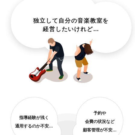
ギター
二胡
三味線
ピアノ
独立して自分の音楽教室を
バイオリン
チェロ
経営したいけれど…
フルート
予約
や
指導経験が浅く
会費の
状況など
通用するのか不安…
顧客管理が不安…