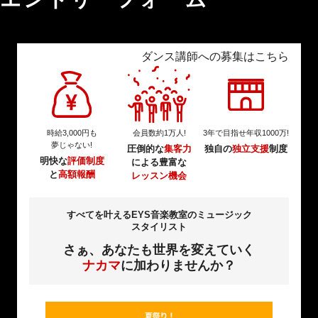
ダンス講師への募集はこちら
時給3,000円も
会員数約1万人!
3年で目指せ
年収1000万!
夢じゃない!
圧倒的な
集客力
独自の
独立支援
制度
明快な
評価制度
による
豊富な
と
高額報酬
レッスン機会
すべてを叶える
EYS音楽教室の
ミュージック
スタイリスト
さぁ、あなたも
世界を変えていく
ナカマ
に加わりませんか？