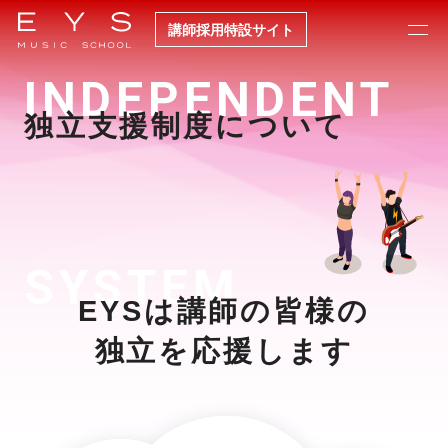
講師採用特設サイト
INDEPENDENT
メッセージ
独立支援制度について
EYSで働くということ
勤務地
SYSTEM
EYSは講師の皆様の
募集コース一覧
独立を応援します
人気コース特設ページ