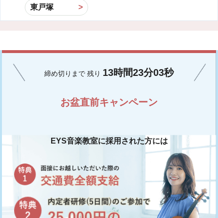
東戸塚
13
時間
23
分
03
秒
締め切りまで
残り
お盆直前キャンペーン
EYS音楽教室に採用された方には