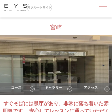
リクルートサイト
メッセージ
宮崎
EYSで働くメリット
MSLとは
募集要項
独立支援
コース
ギャラリー
アクセス
エントリー
すぐそばには県庁があり、非常に落ち着いた雰
囲気です。 安心してレッスンに通っていただく