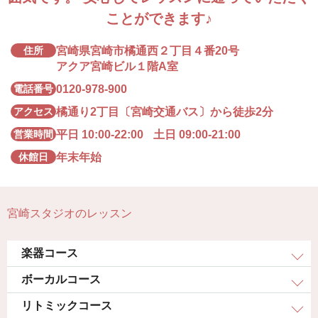
ミュージックスタイリスト インタビュー
ことができます♪
トップページ
住所
宮崎県宮崎市橘通西２丁目４番20号
アクア宮崎ビル１階A室
電話番号
0120-978-900
アクセス
橘通り2丁目〔宮崎交通バス〕から徒歩2分
営業時間
平日
10:00-22:00
土日
09:00-21:00
休館日
年末年始
宮崎スタジオのレッスン
楽器コース
ボーカルコース
リトミックコース